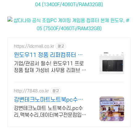
https://idcmall.co.kr
광고
윈도우11 정품 리퍼컴퓨터 윈
도우11 Pro 정품 탑재
기업/관공서 필수! 윈도우11 프로
정품 탑재 가성비 사무용 리퍼브 컴
퓨터 사업자 가입시 혜택
http://7848.co.kr
광고
강변테크노마트노트북pc수리
25년전통의 기독교기업
강변테크노마트 노트북수리,pc수
리,맥북수리,데이터복구전문점입니
다.