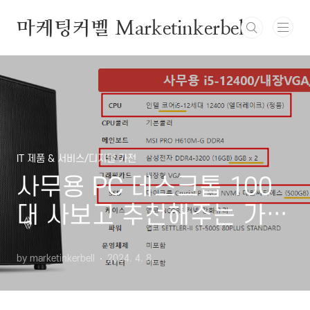
본문 바로가기
마케팅커벨 Marketinkerbell
IT 제품 & 서비스/디지털 가전
사무용 PC 데스크톱 100
대 사보고 추천해주는 가성
비 사무용 컴퓨터
by marketinkerbell
2024. 4. 8.