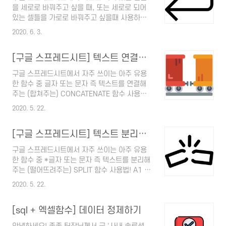
서 상품코드인 "Ts-penSet" 를 가져다가 H3 셀
을 세로로 바꿔주고 싶을 때, 또는 세로로 되어
에 입력해 주고 싶을 때, vlookup으로 가능할까
있는 셀들을 가로로 바꿔주고 싶을때 사용하는
요? vlookup 을 사용하면 값을 찾을 수 없다고
방법은 2가지가 있어요. 1. 선택하여 붙여넣기
합니다 이유는? 가 검색할 범위에 제일 왼쪽에
2020. 6. 3.
2. TRANSPOSE 함수 사용하기 우선 1. 선택하
있어야하기 때문이죠. = 범위의 첫번 째 열에 있
여 붙여넣는 방법을 소개해드릴게요. 가로로 되
어야 함. 즉, 위에 DB 테이블처럼 상품명을 검색
[구글 스프레드시트] 텍스트 연결해주는 함수 CONCATENATE
어 있는 셀을 복사한 후에 붙여 넣을 셀에 마우
해서 상품..
스 우클릭 한 후 '행과 열을 바꿔 붙여넣기' 선택
구글 스프레드시트에서 자주 쓰이는 아주 유용
"순서 바꾸기" 선택 (2021.11 에 이름 변경됨.
한 함수 중 글자 또는 문자 즉 텍스트를 연결해
아래 쪽 캡쳐본 참고) 그럼 결과적으로 아래와
주는 (합쳐주는) CONCATENATE 함수 사용
같이 됩니다~ 반대로 세로로 있는 셀들을 가로
법!!! 여러 셀에 있는 텍스트들을 다 연결해서 한
로 바꾸고 싶을 때도 동일한 방법으로 합니다.
2020. 5. 22.
셀에 넣어주고 싶다? 그럴 때 사용하는 유용한
그럼 아래와 같이 됩니다. 이렇게 행 -> 열 또는
함수가 바로 CONCATENATE 라는 함수에요.
열 -> 행 둘 다 바꿔줄 수 있어요. * 2021. 11
[구글 스프레드시트] 텍스트 분리해주는 함수 SPLIT
이어준다는 의미를 가지고 있는 단어네요. -----
월 UI가 조금 바뀌면서 "순..
---------------------------------------
구글 스프레드시트에서 자주 쓰이는 아주 유용
CONCATENATE 함수 사용법
한 함수 중 *글자 또는 문자 즉 텍스트를 분리해
=CONCATENATE(연결할문자열1,연결할문자
주는 (떨어뜨려주는) SPLIT 함수 사용법! A1 셀
열2,......) ------------------------------------
에 이런 텍스트가 적혀있어요. "네이처루는 네이
-------- 방법1) 연결하고 싶은 셀 각각 선택하
2020. 5. 22.
처를 친근하게 부르는 단어에요" 이 텍스트를 띄
기 방법2) 연결하고 싶은 셀들이 붙어있으면 드
어쓰기 (공백) 기준으로 한 셀에 한 단어씩 나누
래그해서 선택해도 됨 방법3) 연결하고 ..
[sql + 엑셀함수] 데이터 정제하기
주고 싶어요. 이렇게요 -> 네이처루는 / 네이처
를 / 친근하게 / 부르는 / 단어에요 이럴때 혜성