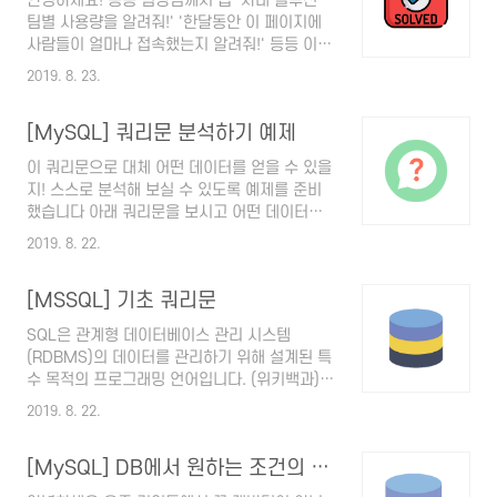
안녕하세요! 종종 팀장님께서 급 '사내 솔루션
처럼 등장하는 함수가 바로!!! SPLIT 이란 함수
팀별 사용량을 알려줘!' '한달동안 이 페이지에
에요. 단어 뜻 처럼 분열(?) .... 나눠주는 아이
사람들이 얼마나 접속했는지 알려줘!' 등등 이러
죠. SPLIT 함수 사용법 =SPLIT(나눠주고 싶은
한 요청들을 하시는데, 오늘도 요청받은김에 포
텍스트, 구분자) EX1) 구분자를 띄어쓰기 로 정
2019. 8. 23.
스팅 하나 하렵니다요~ :D 오늘의 요청 ▶사내
하고 싶을때 EX2) 구분자를 ,(쉼표) 로 정하고
솔루션 ㅇㅇㅇ 사용량을 보고 싶어. 최근 팀별로
싶을때 이런식으로 사용하시면 됩니다 :) SPLIT
[MySQL] 쿼리문 분석하기 예제
키워드 등록 얼마나 했는지 알려줘~ 1. 팀별로
함수는 구글 ..
등록한 키워드가 쌓이는 DB에 접속해서 where
이 쿼리문으로 대체 어떤 데이터를 얻을 수 있을
문으로 날짜 조건을 걸어서 raw data 를 뽑고
지! 스스로 분석해 보실 수 있도록 예제를 준비
구글 스프레드시트에 복붙! 2. 팀별 코드가 의미
했습니다 아래 쿼리문을 보시고 어떤 데이터를
하는 팀 이름을 알 수 있는 DB에 접속해서 raw
얻을 수 있을지 한번 생각해보세요! 답은 아래에
data 를 가져와 구글 스프레드 시트에 복붙한
2019. 8. 22.
있습니다 ------------------------------------
다. *아래 사진은 구글스프레드 시트에 붙여넣
----------------------------------------------
은 화면 3. 함수를 슉슉 사용하여 보기 좋게 정
[MSSQL] 기초 쿼리문
----------------------------------------------
리한다. 이번에 사용한 함수는 uniqu..
--- SELECT KEYWORD ,SUM(QC) AS QC
SQL은 관계형 데이터베이스 관리 시스템
// QC : 쿼리(키워드) 검색량을 나타내는 칼럼
(RDBMS)의 데이터를 관리하기 위해 설계된 특
,SUM(CLK_CNT) AS CC // CLK_CNT : 쿼리
수 목적의 프로그래밍 언어입니다. (위키백과)
검색 결과들 중 무엇이라도 클릭한 횟수를 나타
SQL 언어를 사용해서 데이터를 관리하고 검색
내는 칼럼 ,(SUM(CLK_CNT)/SUM(QC)) AS
2019. 8. 22.
하죠. SQL 문법을 사용하는 RDBMS의 종류도
CTR ..
다양하고 조금씩 사용법이 다릅니다. 그 중에서
[MySQL] DB에서 원하는 조건의 데이터 추출하기
오늘은 MSSQL의 기본 표현들을 소개해 보겠습
니다. ▶SELECT, FROM, TOP SELECT 칼럼명