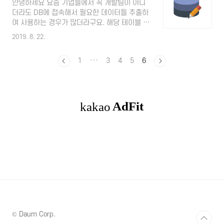
안녕하세요 요즘 기업들에서 꼭 개발팀이 아니
1, 칼럼명2, 칼럼명3 FROM 테이블명 ex)
더라도 DB에 접속해서 필요한 데이터들 추출하
SELECT a,b,c FROM A => DB에 있는 많은 테
여 사용하는 경우가 많더라구요. 해당 테이블 권
이블들 중 A 테이블에서 칼럼 a,b,c 보여줘 ex)
한만 받아서요. 성과 데이터가 필요하기도 하고,
SELECT * FROM A => DB에 있는 많은 테이
2019. 8. 22.
앞으로 추진할 프로젝트를 위해 데이터 분석도
블들 중 A 테이블에있는 모든 칼럼 보여줘
해봐야 하고 이유는 다양해요. 그래서 실생활에
▶where, group by, order by where 칼럼명
1
···
3
4
5
6
(?) 자주 쓰이는 간단한 쿼리문 공유드려요 :) ★
..
오늘 포스팅할 내용은 요것입니다★ -----------
----------------------------------------------
----------------- DB에는 너무나 많은 데이터
가 즐비해있다! 그 중에 내가 원하는 조건의 데
이터만 깔끔하게 추출하고싶다! 그것도 간단하
고 짧은 쿼리문으로! --------------------------
--------------------..
© Daum Corp.