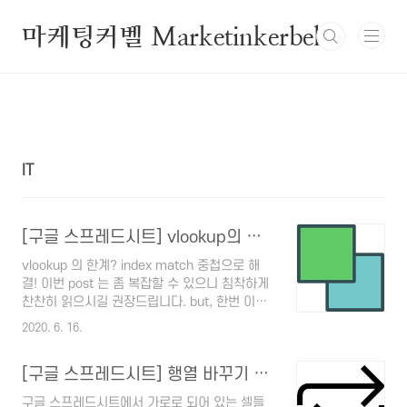
본문 바로가기
마케팅커벨 Marketinkerbell
IT
[구글 스프레드시트] vlookup의 한계 - index match 중첩
vlookup 의 한계? index match 중첩으로 해
결! 이번 post 는 좀 복잡할 수 있으니 침착하게
찬찬히 읽으시길 권장드립니다. but, 한번 이해
하고 익숙해지면 엑셀신 보장 (짝짝짝) *
2020. 6. 16.
vlookup의 한계 : 검색하고자 하는 키 왼쪽에 있
는 데이터들은 가져올 수가 없다. 예를 들어보겠
[구글 스프레드시트] 행열 바꾸기 2가지 방법
습니다. 아래 주문 테이블에서 "티 스토리 볼펜
세트" 라는 단어를 왼쪽 DB 테이블에서 검색해
구글 스프레드시트에서 가로로 되어 있는 셀들