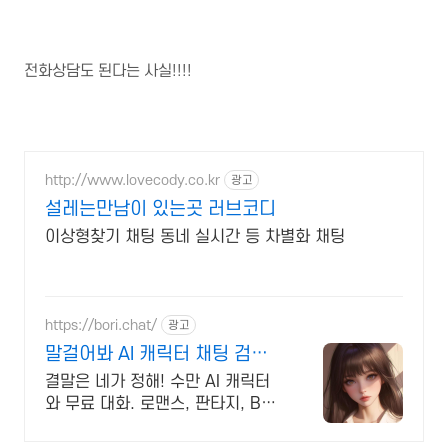
전화상담도 된다는 사실!!!!
http://www.lovecody.co.kr
광고
설레는만남이 있는곳 러브코디
이상형찾기 채팅 동네 실시간 등 차별화 채팅
https://bori.chat/
광고
말걸어봐 AI 캐릭터 채팅 검열
없는 자유대화
결말은 네가 정해! 수만 AI 캐릭터
와 무료 대화. 로맨스, 판타지, BL
까지. 크리에이터를 위한 통큰 리워