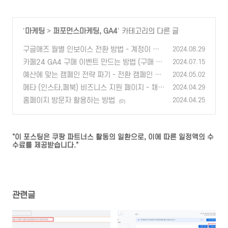
드 지급!
'
마케팅
>
퍼포먼스마케팅, GA4
' 카테고리의 다른 글
구글애즈 월별 인보이스 전환 방법 - 계정이 귀
2024.08.29
사의 결제 정책을 준수하고 있지 않습니다.
카페24 GA4 구매 이벤트 만드는 방법 (구매 트
(0)
2024.07.15
래킹)
예산에 맞는 캠페인 전략 짜기 - 전환 캠페인 vs
(0)
2024.05.02
트래픽 캠페인
메타 (인스타,페북) 비즈니스 지원 페이지 - 채팅
(0)
2024.04.29
문의, 소재 가이드, 이의제기 등
홈페이지 방문자 활용하는 방법
(1)
2024.04.25
(0)
"이 포스팅은 쿠팡 파트너스 활동의 일환으로, 이에 따른 일정액의 수
수료를 제공받습니다."
관련글